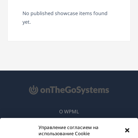
No published showcase items found
yet.
О WPML
GDPR и политика конфиденциальности
Управление согласием на
(открывае
Присоединяйтесь к нашей команде
использование Cookie