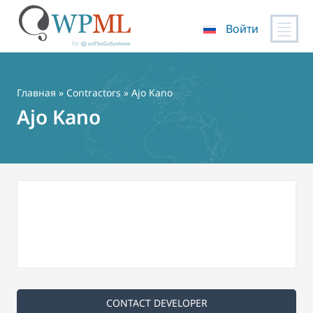
Войти
Перейти
к
содержимому
Главная
»
Contractors
» Ajo Kano
Ajo Kano
CONTACT DEVELOPER