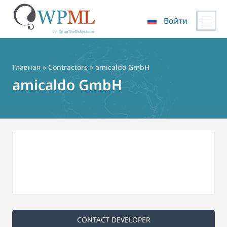
Войти
Перейти
к
содержимому
Главная
»
Contractors
» amicaldo GmbH
amicaldo GmbH
CONTACT DEVELOPER