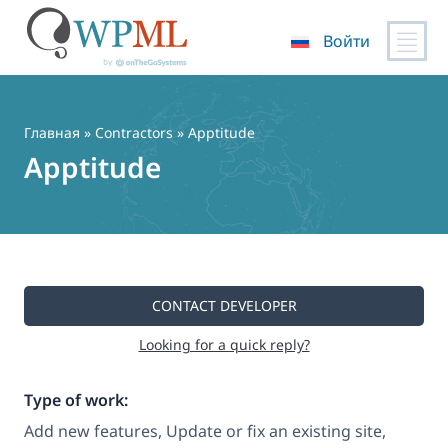
Войти
Перейти
к
содержимому
Главная
»
Contractors
» Apptitude
Apptitude
CONTACT DEVELOPER
Looking for a quick reply?
Type of work:
Add new features, Update or fix an existing site,