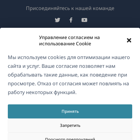
(открывае
Присоединяйтесь к нашей команде
в
(открывается
(открывается
(открывается
новом
в
в
в
окне)
новом
новом
новом
Управление согласием на
Русский
использование Cookie
окне)
окне)
окне)
Мы используем cookies для оптимизации нашего
(открываетс
© 2026
OnTheGoSystems Limited
сайта и услуг. Ваше согласие позволяет нам
в
обрабатывать такие данные, как поведение при
новом
просмотре. Отказ от согласия может повлиять на
окне)
работу некоторых функций.
Принять
Запретить
Просмотр предпочтений