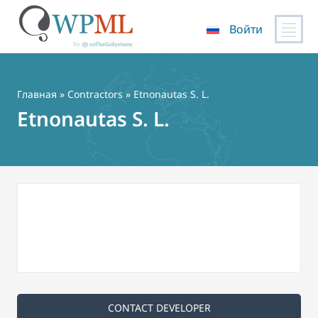
Войти
Перейти
к
содержимому
Главная
»
Contractors
» Etnonautas S. L.
Etnonautas S. L.
CONTACT DEVELOPER