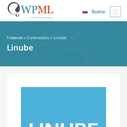
Войти
Перейти
к
содержимому
Главная
»
Contractors
» Linube
Linube