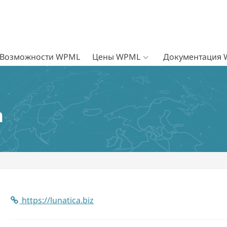
Возможности WPML
Цены WPML
Документация
n
https://lunatica.biz