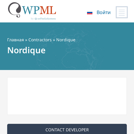
Войти
Перейти
к
содержимому
Главная
»
Contractors
» Nordique
Nordique
CONTACT DEVELOPER