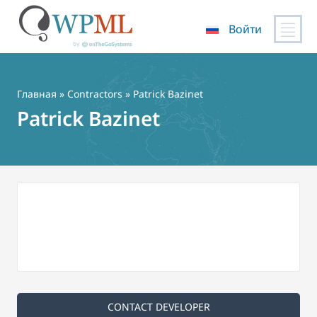
Войти
Перейти
к
содержимому
Главная
»
Contractors
» Patrick Bazinet
Patrick Bazinet
CONTACT DEVELOPER