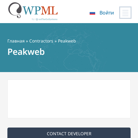
Войти
Перейти
к
содержимому
Главная
»
Contractors
» Peakweb
Peakweb
CONTACT DEVELOPER