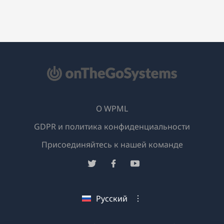
О WPML
GDPR и политика конфиденциальности
(открывае
Присоединяйтесь к нашей команде
в
(открывается
(открывается
(открывается
новом
в
в
в
окне)
новом
новом
новом
Русский
окне)
окне)
окне)