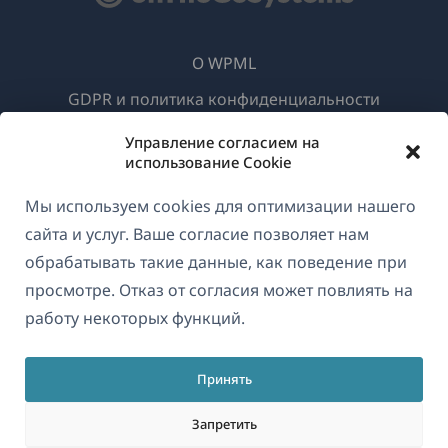
О WPML
GDPR и политика конфиденциальности
(открывае
Присоединяйтесь к нашей команде
Управление согласием на
в
использование Cookie
(открывается
(открывается
(открывается
новом
в
в
в
Мы используем cookies для оптимизации нашего
окне)
новом
новом
новом
сайта и услуг. Ваше согласие позволяет нам
Русский
окне)
окне)
окне)
обрабатывать такие данные, как поведение при
просмотре. Отказ от согласия может повлиять на
(открываетс
© 2026
OnTheGoSystems Limited
работу некоторых функций.
в
новом
Принять
окне)
Запретить