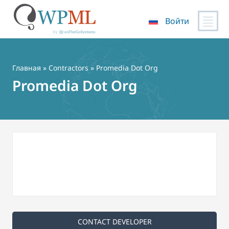
Войти
Перейти
к
содержимому
Главная
»
Contractors
» Promedia Dot Org
Promedia Dot Org
CONTACT DEVELOPER