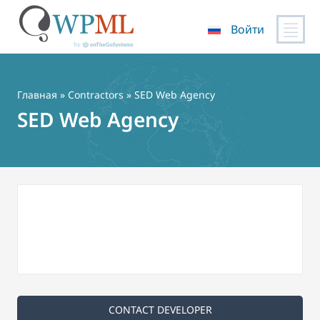
Войти
Перейти
к
содержимому
Главная
»
Contractors
» SED Web Agency
SED Web Agency
CONTACT DEVELOPER