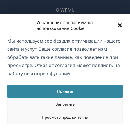
О WPML
GDPR и политика конфиденциальности
Управление согласием на
использование Cookie
(открывае
Присоединяйтесь к нашей команде
в
Мы используем cookies для оптимизации нашего
(открывается
(открывается
(открывается
новом
сайта и услуг. Ваше согласие позволяет нам
в
в
в
окне)
новом
новом
новом
обрабатывать такие данные, как поведение при
Русский
окне)
окне)
окне)
просмотре. Отказ от согласия может повлиять на
работу некоторых функций.
(открываетс
© 2026
OnTheGoSystems Limited
в
Принять
новом
окне)
Запретить
Просмотр предпочтений