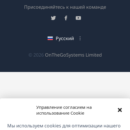
(открывае
Присоединяйтесь к нашей команде
в
(открывается
(открывается
(открывается
новом
в
в
в
окне)
новом
новом
новом
Русский
окне)
окне)
окне)
(открываетс
© 2026
OnTheGoSystems Limited
в
новом
окне)
Управление согласием на
использование Cookie
Мы используем cookies для оптимизации нашего