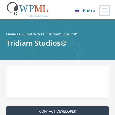
Войти
Перейти
к
содержимому
Главная
»
Contractors
» Tridiam Studios®
Tridiam Studios®
CONTACT DEVELOPER