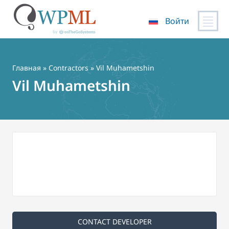
Войти
Перейти
к
содержимому
Главная
»
Contractors
» Vil Muhametshin
Vil Muhametshin
CONTACT DEVELOPER