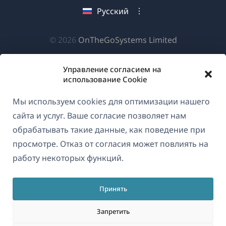
новом
новом
новом
Русский
окне)
окне)
окне)
(открываетс
© 2026
OnTheGoSystems Limited
в
новом
Управление согласием на
использование Cookie
окне)
Мы используем cookies для оптимизации нашего
сайта и услуг. Ваше согласие позволяет нам
обрабатывать такие данные, как поведение при
просмотре. Отказ от согласия может повлиять на
работу некоторых функций.
Принять
Запретить