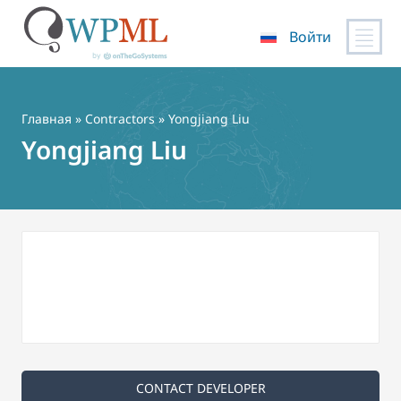
Войти
Перейти
к
содержимому
Главная
»
Contractors
» Yongjiang Liu
Yongjiang Liu
CONTACT DEVELOPER