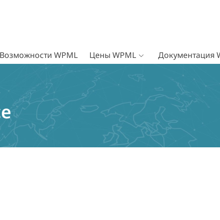
Возможности WPML
Цены WPML
Документация
e
ce