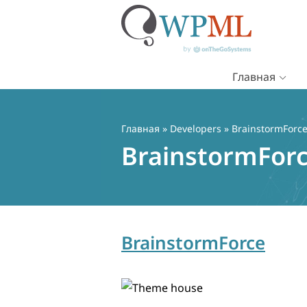
Главная
Перейти
к
содержимому
Главная
» Developers » BrainstormForc
BrainstormFor
BrainstormForce