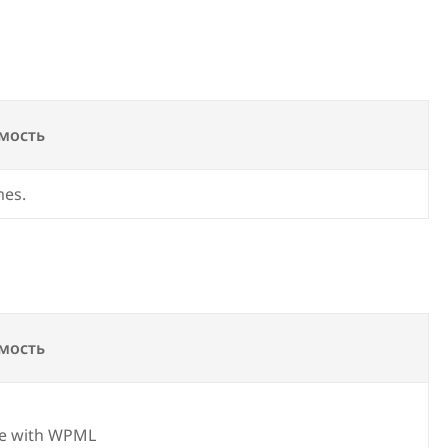
мость
mes.
мость
e with WPML