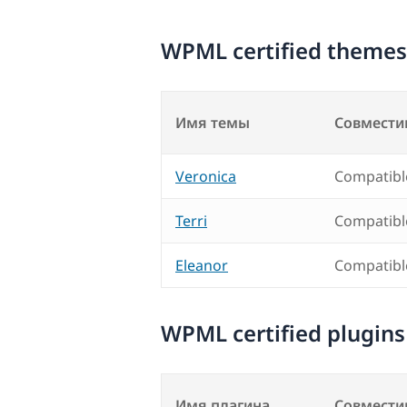
WPML certified themes
Имя темы
Совмести
Veronica
Compatibl
Terri
Compatibl
Eleanor
Compatibl
WPML certified plugins
Имя плагина
Совмести