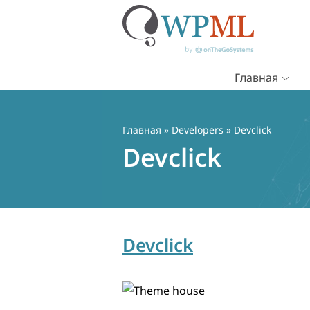
Главная
Перейти
к
содержимому
Главная
» Developers » Devclick
Devclick
Devclick