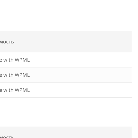
мость
e with WPML
e with WPML
e with WPML
мость