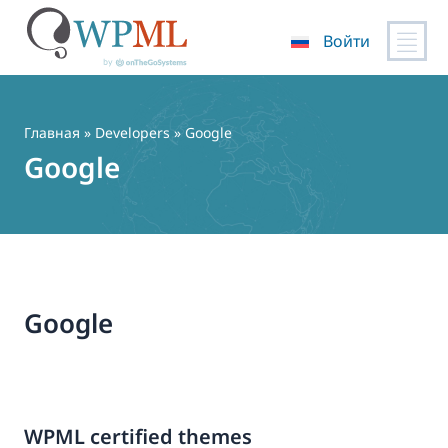
Войти
Перейти
к
содержимому
Главная
» Developers » Google
Google
Google
WPML certified themes