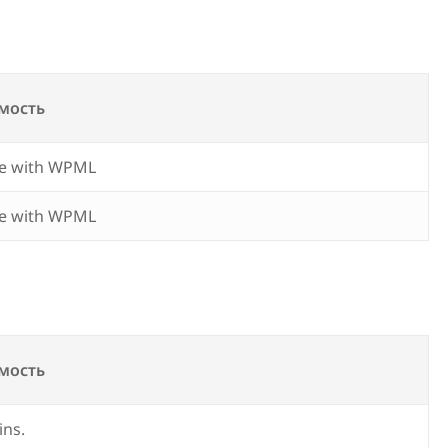
мость
e with WPML
e with WPML
мость
ins.