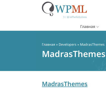
Главная
Перейти
к
содержимому
Главная
» Developers » MadrasThemes
MadrasThemes
MadrasThemes