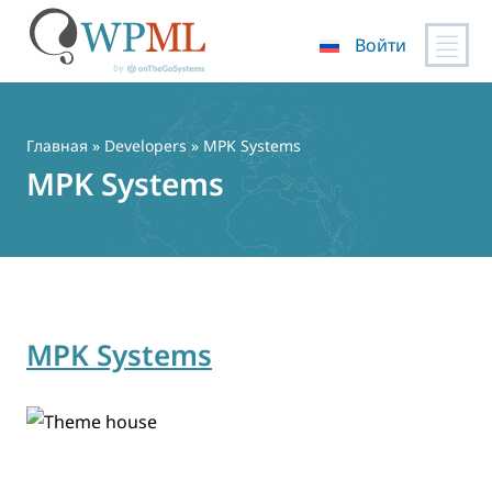
Войти
Перейти
к
содержимому
Главная
» Developers » MPK Systems
MPK Systems
MPK Systems