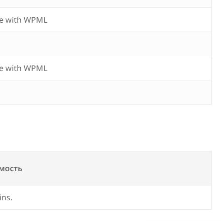
e with WPML
e with WPML
мость
ins.