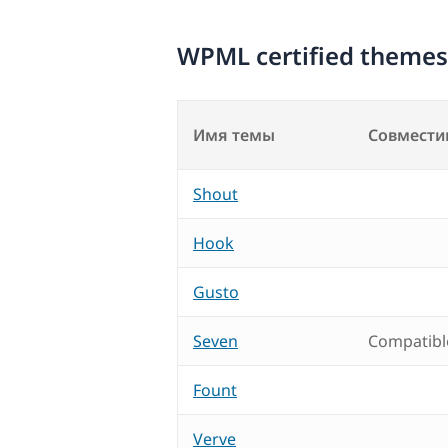
WPML certified themes
Имя темы
Совмести
Shout
Hook
Gusto
Seven
Compatibl
Fount
Verve