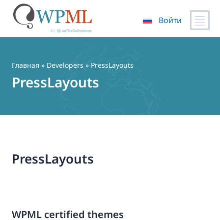
Войти
Перейти
к
содержимому
Главная
» Developers » PressLayouts
PressLayouts
PressLayouts
WPML certified themes