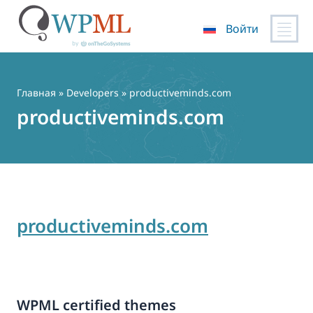
Войти
Перейти
к
содержимому
Главная
» Developers » productiveminds.com
productiveminds.com
productiveminds.com
WPML certified themes