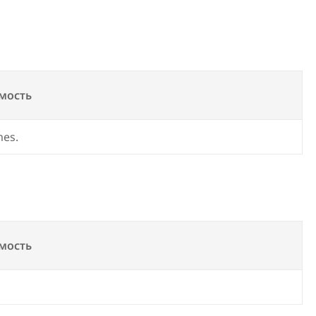
мость
mes.
мость