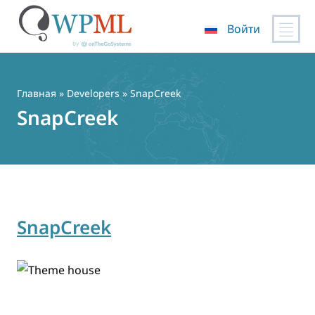
Войти
Перейти
к
содержимому
Главная
» Developers » SnapCreek
SnapCreek
SnapCreek