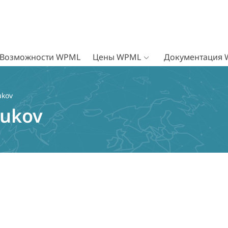
Возможности WPML
Цены WPML
Документация
ukov
yukov