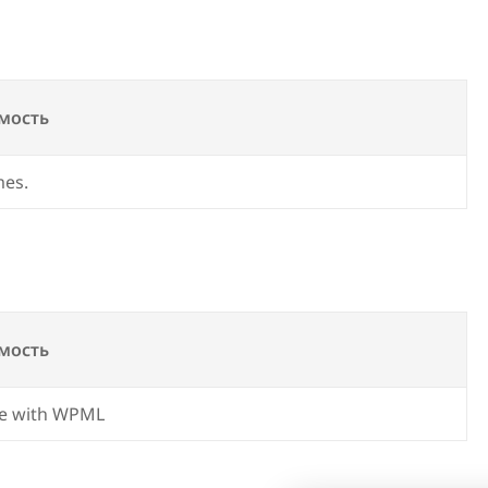
мость
mes.
мость
e with WPML