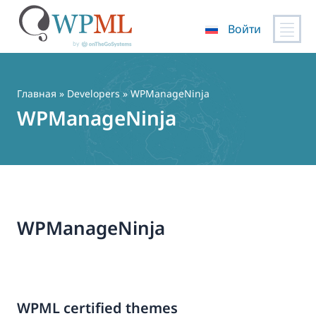
Войти
Перейти
к
содержимому
Главная
» Developers » WPManageNinja
WPManageNinja
WPManageNinja
WPML certified themes