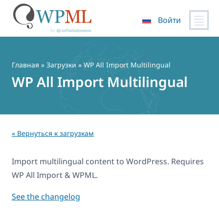
Войти
Перейти
к
содержимому
Главная
» Загрузки » WP All Import Multilingual
WP All Import Multilingual
« Вернуться к загрузкам
Import multilingual content to WordPress. Requires
WP All Import & WPML.
See the changelog