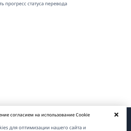
ь прогресс статуса перевода
ение согласием на использование Cookie
О WPML
ies для оптимизации нашего сайта и