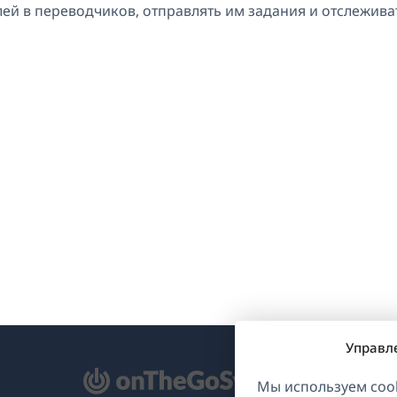
й в переводчиков, отправлять им задания и отслеживат
Управл
ткрывается
Мы используем cook