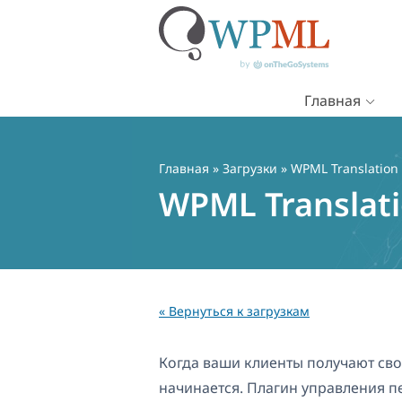
Главная
Перейти
к
содержимому
Главная
» Загрузки » WPML Translatio
WPML Translat
« Вернуться к загрузкам
Когда ваши клиенты получают сво
начинается. Плагин управления п