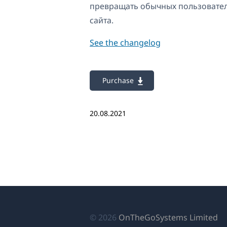
превращать обычных пользователе
сайта.
See the changelog
Purchase
20.08.2021
(о
© 2026
OnTheGoSystems Limited