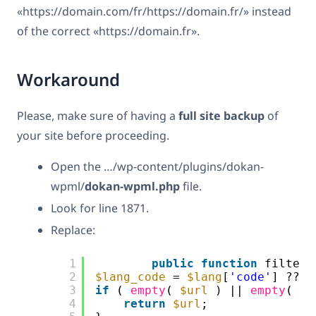
«https://domain.com/fr/https://domain.fr/» instead
of the correct «https://domain.fr».
Workaround
Please, make sure of having a
full site backup
of
your site before proceeding.
Open the …/wp-content/plugins/dokan-
wpml/
dokan-wpml.php
file.
Look for line 1871.
Replace:
1
public
function
filter_
2
$lang_code
= 
$lang
[
'code'
] ?? 
'
3
if
( 
empty
( 
$url
) || 
empty
( 
$l
4
return
$url
;