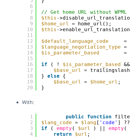
5
}
6
7
// Get home URL without WPML mo
8
$this
->disable_url_translation(
9
$home_url
= home_url();
10
$this
->enable_url_translation()
11
12
$default_language_code
= wp
13
$language_negotiation_type
= (i
14
$is_parameter_based
= ( 
15
16
if
( ! 
$is_parameter_based
&& 
$
17
$base_url
= trailingslashit
18
} 
else
{
19
$base_url
= 
$home_url
;
20
}
With:
1
public
function
filter_
2
$lang_code
= 
$lang
[
'code'
] ?? 
'
3
if
( 
empty
( 
$url
) || 
empty
( 
$l
4
return
$url
;