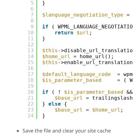
5
}
6
7
$language_negotiation_type
= (i
8
9
if
( WPML_LANGUAGE_NEGOTIATION_
10
return
$url
;
11
}
12
13
$this
->disable_url_translation(
14
$home_url
= home_url();
15
$this
->enable_url_translation()
16
17
$default_language_code
= wpml_
18
$is_parameter_based
= ( WPM
19
20
if
( ! 
$is_parameter_based
&& 
$
21
$base_url
= trailingslashit
22
} 
else
{
23
$base_url
= 
$home_url
;
24
}
Save the file and clear your site cache