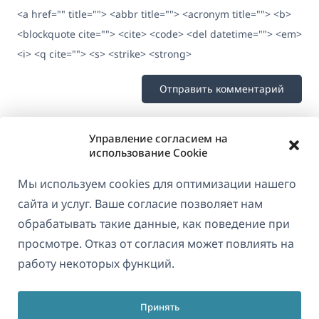
<a href="" title=""> <abbr title=""> <acronym title=""> <b>
<blockquote cite=""> <cite> <code> <del datetime=""> <em>
<i> <q cite=""> <s> <strike> <strong>
Управление согласием на
использование Cookie
Мы используем cookies для оптимизации нашего
сайта и услуг. Ваше согласие позволяет нам
обрабатывать такие данные, как поведение при
просмотре. Отказ от согласия может повлиять на
О WPML
работу некоторых функций.
GDPR и политика конфиденциальности
(открывае
Присоединяйтесь к нашей команде
Принять
в