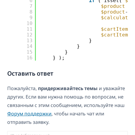
6
if
( isset( 
$ca
7
$product
8
$product
->c
9
$calculated
10
11
$cartItem
[
'
12
$cartItem
[
'
13
}
14
}
15
}
16
} );
Оставить ответ
Пожалуйста,
придерживайтесь темы
и уважайте
других. Если вам нужна помощь по вопросам, не
связанным с этим сообщением, используйте наш
Форум поддержки
, чтобы начать чат или
отправить заявку.