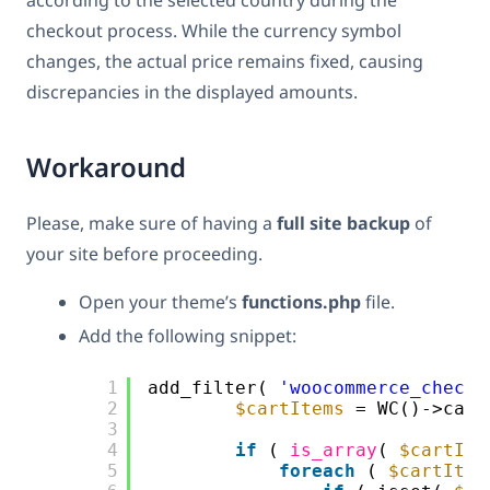
checkout process. While the currency symbol
changes, the actual price remains fixed, causing
discrepancies in the displayed amounts.
Workaround
Please, make sure of having a
full site backup
of
your site before proceeding.
Open your theme’s
functions.php
file.
Add the following snippet:
1
add_filter( 
'woocommerce_checko
2
$cartItems
= WC()->cart
3
4
if
( 
is_array
( 
$cartIte
5
foreach
( 
$cartItem