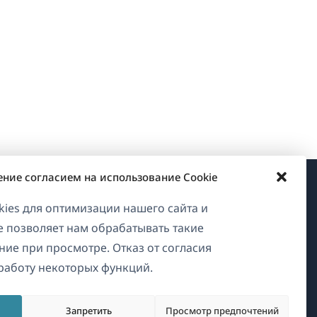
ение согласием на использование Cookie
О WPML
ies для оптимизации нашего сайта и
ие позволяет нам обрабатывать такие
GDPR и политика
ние при просмотре. Отказ от согласия
конфиденциальности
работу некоторых функций.
Присоединяйтесь к нашей
(открывается
команде
Запретить
Просмотр предпочтений
в