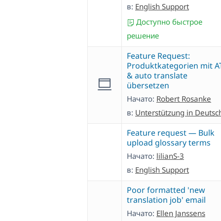
в:
English Support
Доступно быстрое
решение
Feature Request:
Produktkategorien mit A
& auto translate
übersetzen
Начато:
Robert Rosanke
в:
Unterstützung in Deutsc
Feature request — Bulk
upload glossary terms
Начато:
lilianS-3
в:
English Support
Poor formatted 'new
translation job' email
Начато:
Ellen Janssens