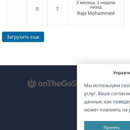
3 месяца, 2 недели
назад
0
7
Raja Mohammed
Загрузить еще
Управл
ткрывается
Мы используем cook
услуг. Ваше соглас
овом
данные, как поведе
не)
может повлиять на 
Принять