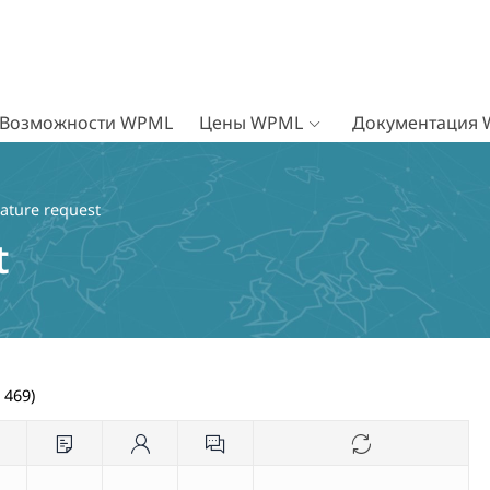
Возможности WPML
Цены WPML
Документация
ature request
t
 469)