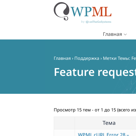
Главная
Перейти
к
содержимому
Главная
›
Поддержка
›
Метки Темы: Fe
Feature reques
Просмотр 15 тем - от 1 до 15 (всего из
Тема
WPML cURL Error 28 –