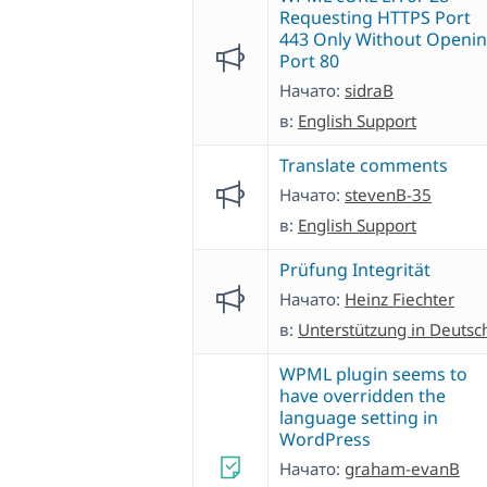
Requesting HTTPS Port
443 Only Without Openi
Port 80
Начато:
sidraB
в:
English Support
Translate comments
Начато:
stevenB-35
в:
English Support
Prüfung Integrität
Начато:
Heinz Fiechter
в:
Unterstützung in Deutsc
WPML plugin seems to
have overridden the
language setting in
WordPress
Начато:
graham-evanB