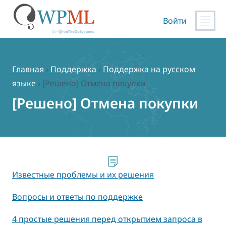
Войти
Перейти
к
содержимому
Главная
›
Поддержка
›
Поддержка на русском
языке
›
[Решено] Отмена покупки
[Решено] Отмена покупки
Известные проблемы и их решения
Вопросы и ответы по поддержке
4 простые решения перед открытием запроса в