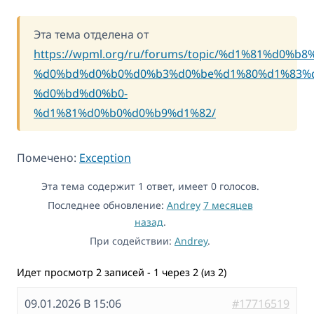
Эта тема отделена от
https://wpml.org/ru/forums/topic/%d1%81%d0
%d0%bd%d0%b0%d0%b3%d0%be%d1%80%d1%83%
%d0%bd%d0%b0-
%d1%81%d0%b0%d0%b9%d1%82/
Помечено:
Exception
Эта тема содержит 1 ответ, имеет 0 голосов.
Последнее обновление:
Andrey
7 месяцев
назад
.
При содействии:
Andrey
.
Идет просмотр 2 записей - 1 через 2 (из 2)
09.01.2026 В 15:06
#17716519