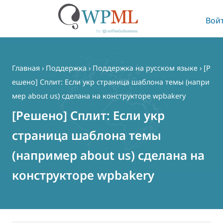
Вой
Перейти
к
содержимому
Главная
›
Поддержка
›
Поддержка на русском языке
›
[Р
ешено] Сплит: Если укр страница шаблона темы (напри
мер about us) сделана на конструкторе wpbakery
[Решено] Сплит: Если укр
страница шаблона темы
(например about us) сделана на
конструкторе wpbakery