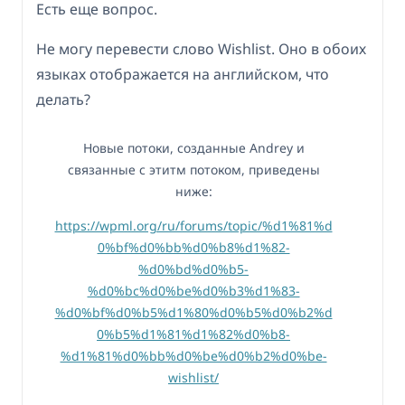
Есть еще вопрос.
Не могу перевести слово Wishlist. Оно в обоих
языках отображается на английском, что
делать?
Новые потоки, созданные Andrey и
связанные с этитм потоком, приведены
ниже:
https://wpml.org/ru/forums/topic/%d1%81%d
0%bf%d0%bb%d0%b8%d1%82-
%d0%bd%d0%b5-
%d0%bc%d0%be%d0%b3%d1%83-
%d0%bf%d0%b5%d1%80%d0%b5%d0%b2%d
0%b5%d1%81%d1%82%d0%b8-
%d1%81%d0%bb%d0%be%d0%b2%d0%be-
wishlist/