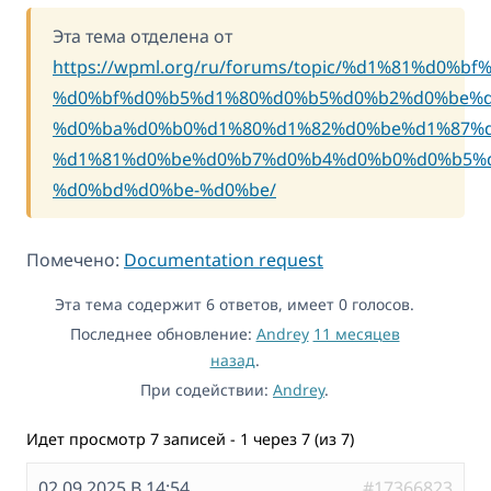
Эта тема отделена от
https://wpml.org/ru/forums/topic/%d1%81%d0%
%d0%bf%d0%b5%d1%80%d0%b5%d0%b2%d0%be%d
%d0%ba%d0%b0%d1%80%d1%82%d0%be%d1%87%d
%d1%81%d0%be%d0%b7%d0%b4%d0%b0%d0%b5%d
%d0%bd%d0%be-%d0%be/
Помечено:
Documentation request
Эта тема содержит 6 ответов, имеет 0 голосов.
Последнее обновление:
Andrey
11 месяцев
назад
.
При содействии:
Andrey
.
Идет просмотр 7 записей - 1 через 7 (из 7)
02.09.2025 В 14:54
#17366823