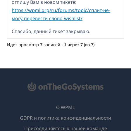
отпишу Вам в новом тикете:
https://wpml.org/ru/forums/topic/сплит-не-
могу-перевести-слово-wishlist/
Спасибо, данный тикет закрываю.
Идет просмотр 7 записей - 1 через 7 (из 7)
О WPML
GDPR и политика конфиденциальности
(открывае
Присоединяйтесь к нашей команде