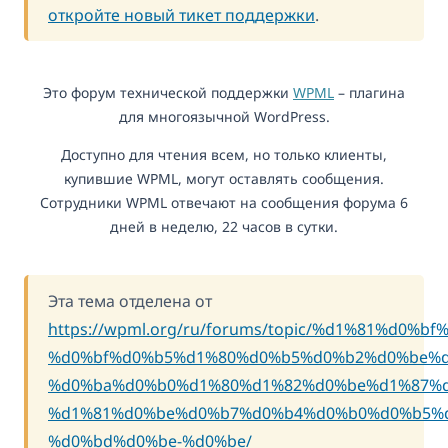
откройте новый тикет поддержки
.
Это форум технической поддержки
WPML
– плагина
для многоязычной WordPress.
Доступно для чтения всем, но только клиенты,
купившие WPML, могут оставлять сообщения.
Сотрудники WPML отвечают на сообщения форума 6
дней в неделю, 22 часов в сутки.
Эта тема отделена от
https://wpml.org/ru/forums/topic/%d1%81%d0%
%d0%bf%d0%b5%d1%80%d0%b5%d0%b2%d0%be%d
%d0%ba%d0%b0%d1%80%d1%82%d0%be%d1%87%d
%d1%81%d0%be%d0%b7%d0%b4%d0%b0%d0%b5%d
%d0%bd%d0%be-%d0%be/