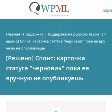
Вой
Перейти
к
содержимому
Главная
›
Поддержка
›
Поддержка на русском языке
›
[Р
ешено] Сплит: карточка статусе "черновик" пока ее вру
чную не опубликуешь
[Решено] Сплит: карточка
статусе "черновик" пока ее
вручную не опубликуешь