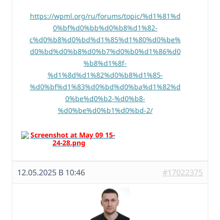
https://wpml.org/ru/forums/topic/%d1%81%d
0%bf%d0%bb%d0%b8%d1%82-
c%d0%b8%d0%bd%d1%85%d1%80%d0%be%
d0%bd%d0%b8%d0%b7%d0%b0%d1%86%d0
%b8%d1%8f-
%d1%8d%d1%82%d0%b8%d1%85-
%d0%bf%d1%83%d0%bd%d0%ba%d1%82%d
0%be%d0%b2-%d0%b8-
%d0%be%d0%b1%d0%bd-2/
12.05.2025 В 10:46
#17022375