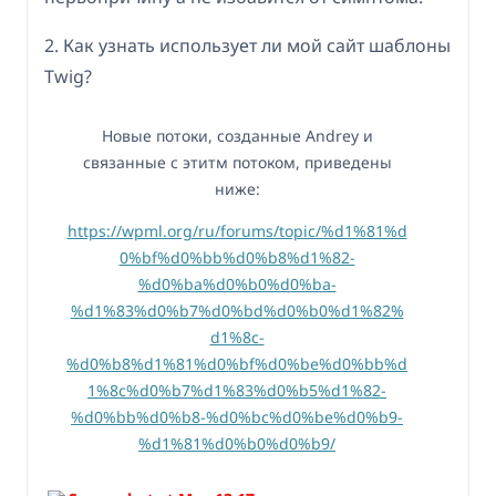
2. Как узнать использует ли мой сайт шаблоны
Twig?
Новые потоки, созданные Andrey и
связанные с этитм потоком, приведены
ниже:
https://wpml.org/ru/forums/topic/%d1%81%d
0%bf%d0%bb%d0%b8%d1%82-
%d0%ba%d0%b0%d0%ba-
%d1%83%d0%b7%d0%bd%d0%b0%d1%82%
d1%8c-
%d0%b8%d1%81%d0%bf%d0%be%d0%bb%d
1%8c%d0%b7%d1%83%d0%b5%d1%82-
%d0%bb%d0%b8-%d0%bc%d0%be%d0%b9-
%d1%81%d0%b0%d0%b9/