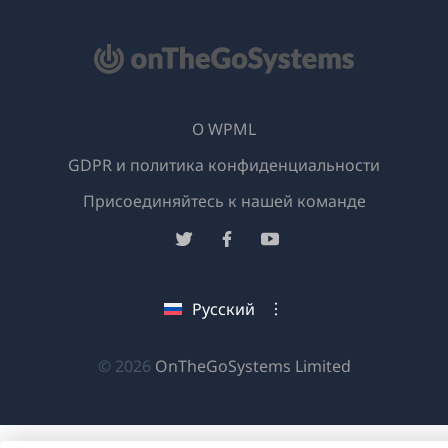
О WPML
GDPR и политика конфиденциальности
(открывае
Присоединяйтесь к нашей команде
в
(открывается
(открывается
(открывается
новом
в
в
в
окне)
новом
новом
новом
Русский
окне)
окне)
окне)
(открываетс
© 2026
OnTheGoSystems Limited
в
новом