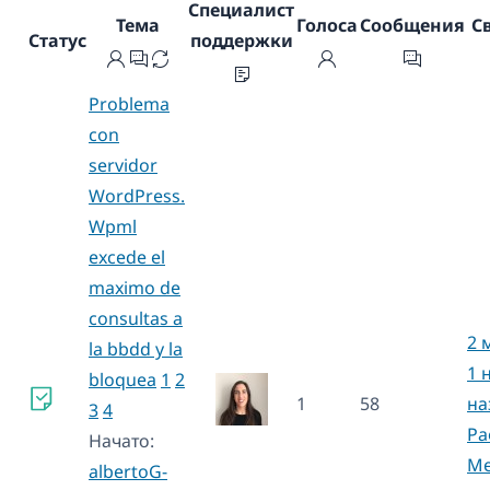
Специалист
Тема
Голоса
Сообщения
С
Статус
поддержки
Problema
con
servidor
WordPress.
Wpml
excede el
maximo de
consultas a
2 
la bbdd y la
1 
bloquea
1
2
1
58
на
3
4
Pa
Начато:
Me
albertoG-