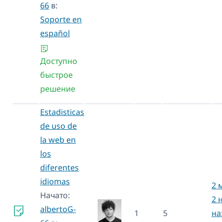
66
в:
Soporte en
español
Доступно
быстрое
решение
Estadisticas
de uso de
la web en
los
diferentes
idiomas
2 
Начато:
2 
albertoG-
1
5
на