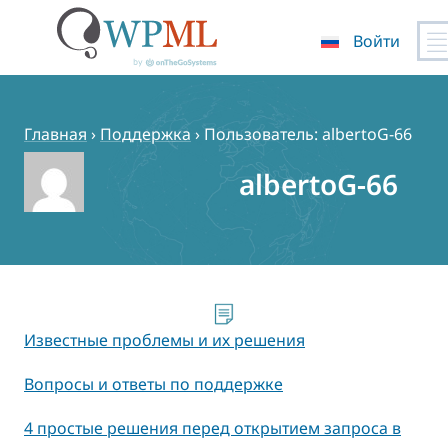
Войти
Перейти
к
содержимому
Главная
›
Поддержка
›
Пользователь: albertoG-66
albertoG-66
Известные проблемы и их решения
Вопросы и ответы по поддержке
4 простые решения перед открытием запроса в