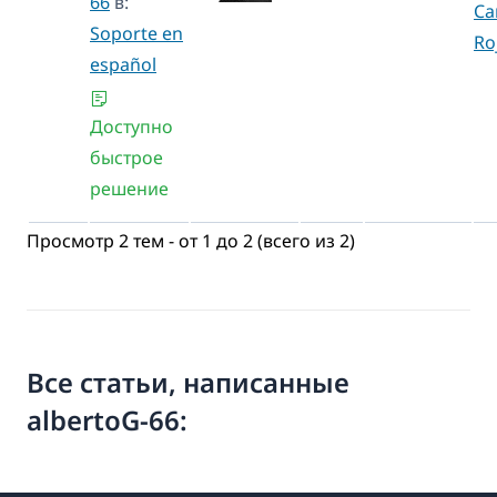
66
в:
Ca
Soporte en
Ro
español
Доступно
быстрое
решение
Просмотр 2 тем - от 1 до 2 (всего из 2)
Все статьи, написанные
albertoG-66: