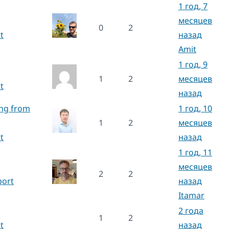
1 год, 7
месяцев
0
2
t
назад
Amit
1 год, 9
1
2
месяцев
t
назад
ing from
1 год, 10
1
2
месяцев
t
назад
1 год, 11
месяцев
2
2
port
назад
Itamar
2 года
1
2
t
назад