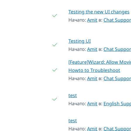
Testing the new UI changes
Начато:
Amit
в:
Chat Suppor
Testing UI
Начато:
Amit
в:
Chat Suppor
[Feature]Wizard: Allow Mov
Howto to Troubleshoot
Начато:
Amit
в:
Chat Suppor
test
Начато:
Amit
в:
English Sup
test
Начато:
Amit
в:
Chat Suppor