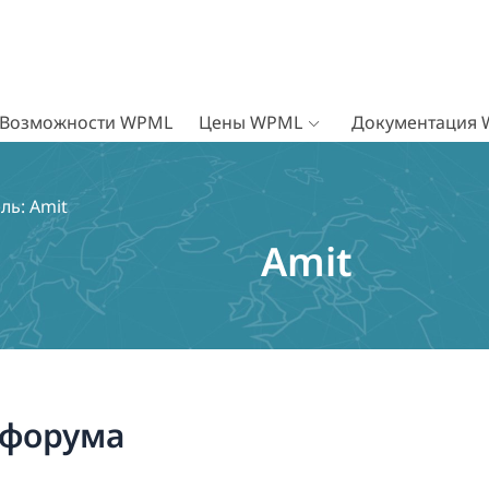
Возможности WPML
Цены WPML
Документация
ль: Amit
Amit
 форума