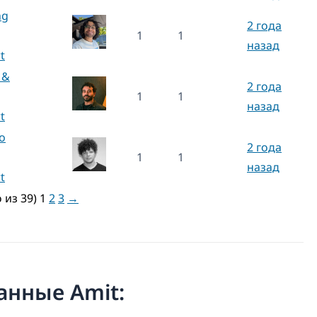
ng
2 года
1
1
назад
t
 &
2 года
1
1
назад
t
o
2 года
1
1
назад
t
о из 39)
1
2
3
→
санные Amit: