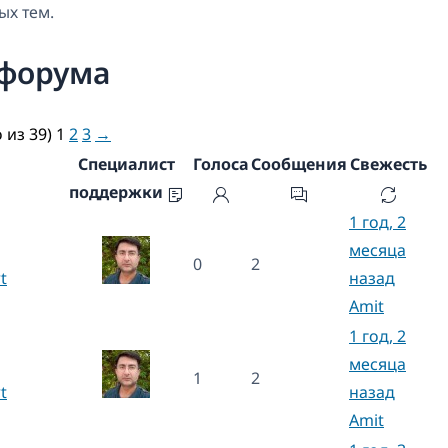
ых тем.
 форума
о из 39)
1
2
3
→
Специалист
Голоса
Сообщения
Свежесть
поддержки
1 год, 2
месяца
0
2
t
назад
Amit
1 год, 2
месяца
1
2
t
назад
Amit