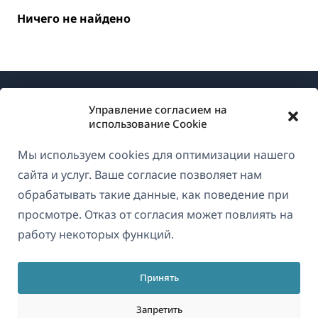
Ничего не найдено
Управление согласием на
использование Cookie
Мы используем cookies для оптимизации нашего
О WPML
сайта и услуг. Ваше согласие позволяет нам
GDPR и политика конфиденциальности
обрабатывать такие данные, как поведение при
просмотре. Отказ от согласия может повлиять на
(открывае
Присоединяйтесь к нашей команде
работу некоторых функций.
в
(открывается
(открывается
(открывается
новом
в
в
в
окне)
Принять
новом
новом
новом
Русский
окне)
окне)
окне)
Запретить