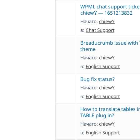
WPML chat support ticke
chiewY — 1651213832
Начато:
chiewY
в:
Chat Support
Breaducrumb issue with 
theme
Начато:
chiewY
в:
English Support
Bug fix status?
Начато:
chiewY
в:
English Support
How to translate tables i
TABLE plug in?
Начато:
chiewY
в:
English Support