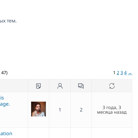
ых тем.
 47)
1
2
3
4
→
is
age.
3 года, 3
1
2
месяца назад
lation