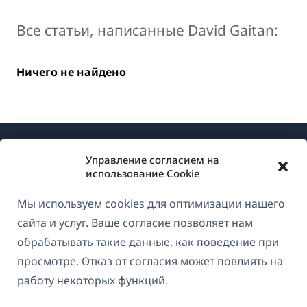
Все статьи, написанные David Gaitan:
Ничего не найдено
Управление согласием на
использование Cookie
Мы используем cookies для оптимизации нашего
О WPML
сайта и услуг. Ваше согласие позволяет нам
GDPR и политика конфиденциальности
обрабатывать такие данные, как поведение при
просмотре. Отказ от согласия может повлиять на
(открывае
Присоединяйтесь к нашей команде
работу некоторых функций.
в
(открывается
(открывается
(открывается
новом