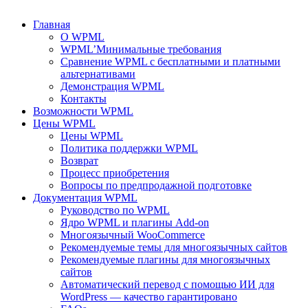
Главная
О WPML
WPML’Минимальные требования
Сравнение WPML с бесплатными и платными
альтернативами
Демонстрация WPML
Контакты
Возможности WPML
Цены WPML
Цены WPML
Политика поддержки WPML
Возврат
Процесс приобретения
Вопросы по предпродажной подготовке
Документация WPML
Руководство по WPML
Ядро WPML и плагины Add-on
Многоязычный WooCommerce
Рекомендуемые темы для многоязычных сайтов
Рекомендуемые плагины для многоязычных
сайтов
Автоматический перевод с помощью ИИ для
WordPress — качество гарантировано