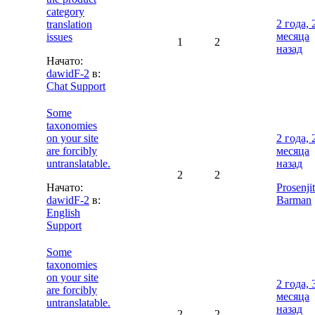
category
2 года, 
translation
месяца
issues
1
2
назад
Начато:
dawidF-2
в:
Chat Support
Some
taxonomies
on your site
2 года, 
are forcibly
месяца
untranslatable.
назад
2
2
Начато:
Prosenjit
dawidF-2
в:
Barman
English
Support
Some
taxonomies
on your site
2 года, 
are forcibly
месяца
untranslatable.
назад
2
2