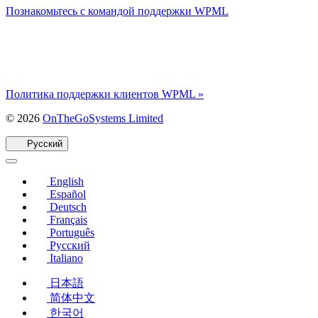
Познакомьтесь с командой поддержки WPML
Политика поддержки клиентов WPML »
(открывается
© 2026
OnTheGoSystems Limited
в
новом
Русский
окне)
English
Español
Deutsch
Français
Português
Русский
Italiano
日本語
简体中文
한국어