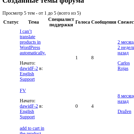
Созданные темы форума
Просмотр 5 тем - от 1 до 5 (всего из 5)
Специалист
Статус
Тема
Голоса
Сообщения
Свежес
поддержки
I can’t
translate
products in
2 месяц
WordPress
2 недел
automatically.
назад
1
8
Начато:
Carlos
dawidF-2
в:
Rojas
English
Support
FV
8 месяц
Начато:
назад
dawidF-2
в:
0
4
English
Dražen
Support
add to cart in
the product