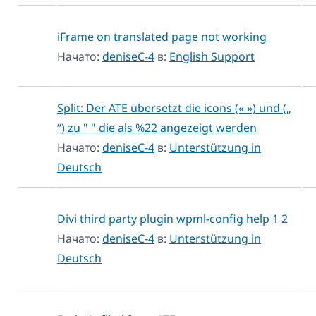
iFrame on translated page not working
Начато:
deniseC-4
в:
English Support
Split: Der ATE übersetzt die icons (« ») und („
“) zu " " die als %22 angezeigt werden
Начато:
deniseC-4
в:
Unterstützung in
Deutsch
Divi third party plugin wpml-config help
1
2
Начато:
deniseC-4
в:
Unterstützung in
Deutsch