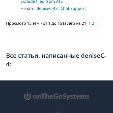
Exclude filed from ATE
Начато:
deniseC-4
в:
Chat Support
Просмотр 15 тем - от 1 до 15 (всего из 21)
1
2
→
Все статьи, написанные deniseC-
4: