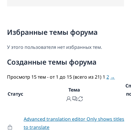
Избранные темы форума
У этого пользователя нет избранных тем.
Созданные темы форума
Просмотр 15 тем - от 1 до 15 (всего из 21)
1
2
→
С
Тема
Статус
п
Advanced translation editor Only shows titles
to translate