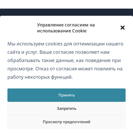
Управление согласием на
использование Cookie
Мы используем cookies для оптимизации нашего
О WPML
сайта и услуг. Ваше согласие позволяет нам
GDPR и политика конфиденциальности
обрабатывать такие данные, как поведение при
просмотре. Отказ от согласия может повлиять на
(открывае
Присоединяйтесь к нашей команде
работу некоторых функций.
в
(открывается
(открывается
(открывается
новом
в
в
в
окне)
Принять
новом
новом
новом
Русский
окне)
окне)
окне)
Запретить
(открываетс
© 2026
OnTheGoSystems Limited
Просмотр предпочтений
в