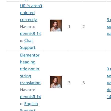
URL's aren't
pointed
correctly.
3 
Начато:
1
2
м
dennisR-14
н
в:
Chat
Support
Elementor
heading
title not in
3 
string
м
translation
3
6
н
Начато:
de
dennisR-14
1
в:
English
Support