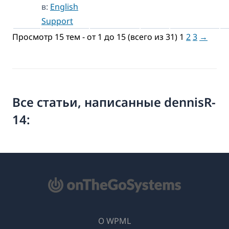
в:
English
Support
Просмотр 15 тем - от 1 до 15 (всего из 31)
1
2
3
→
Все статьи, написанные dennisR-
14:
О WPML