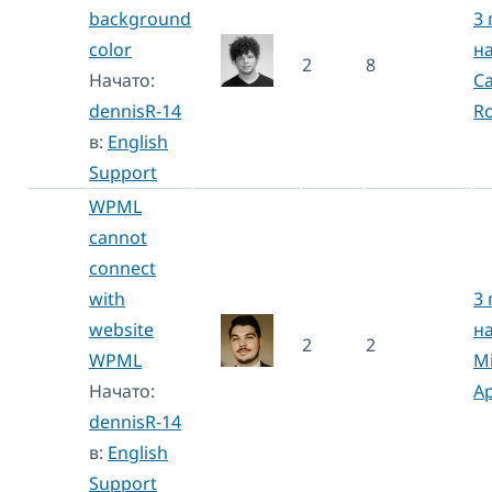
background
3 
color
н
2
8
Начато:
Ca
dennisR-14
Ro
в:
English
Support
WPML
cannot
connect
with
3 
website
н
2
2
WPML
Mi
Начато:
Ap
dennisR-14
в:
English
Support