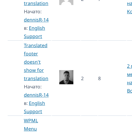
translation
н
Начато:
K
dennisR-14
в:
English
Support
Translated
footer
doesn't
2 
show for
м
translation
2
8
н
Начато:
B
dennisR-14
в:
English
Support
WPML
Menu