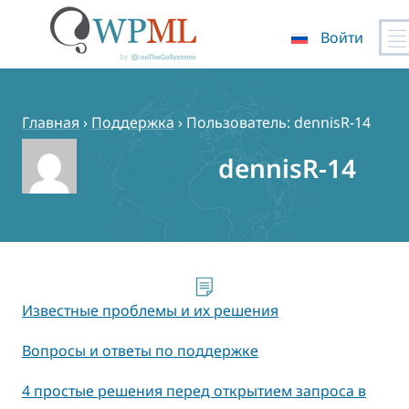
Войти
Перейти
к
содержимому
Главная
›
Поддержка
›
Пользователь: dennisR-14
dennisR-14
Известные проблемы и их решения
Вопросы и ответы по поддержке
4 простые решения перед открытием запроса в