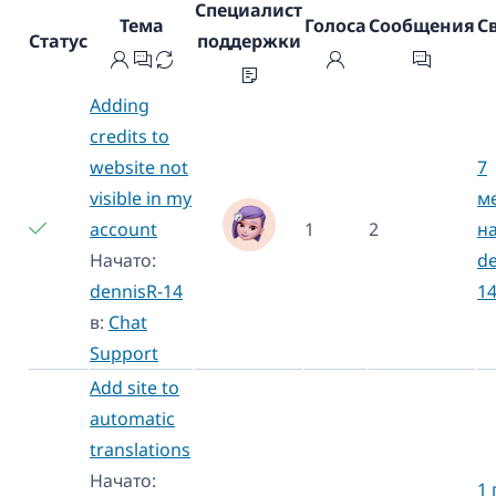
Специалист
Тема
Голоса
Сообщения
С
Статус
поддержки
Adding
credits to
website not
7
visible in my
м
account
1
2
н
Начато:
de
dennisR-14
1
в:
Chat
Support
Add site to
automatic
translations
Начато:
1 