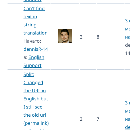
Can't find
text in
3 
string
м
translation
2
8
н
Начато:
de
dennisR-14
1
в:
English
Support
Split:
Changed
the URL in
English but
3 
I still see
м
the old url
2
7
н
(permalink)
de