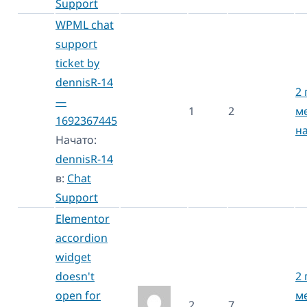
Support
WPML chat
support
ticket by
dennisR-14
2 
—
1
2
м
1692367445
н
Начато:
dennisR-14
в:
Chat
Support
Elementor
accordion
widget
doesn't
2 
open for
м
2
7