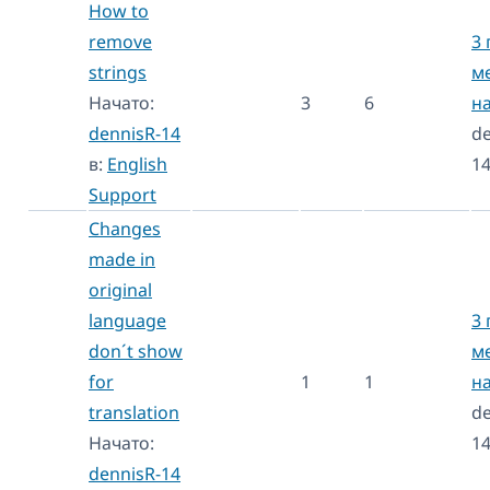
How to
remove
3 
strings
м
Начато:
3
6
н
dennisR-14
de
в:
English
1
Support
Changes
made in
original
language
3 
don´t show
м
for
1
1
н
translation
de
Начато:
1
dennisR-14