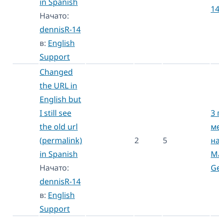
in Spanish
1
Начато:
dennisR-14
в:
English
Support
Changed
the URL in
English but
I still see
3 
the old url
м
(permalink)
2
5
н
in Spanish
M
Начато:
Ge
dennisR-14
в:
English
Support