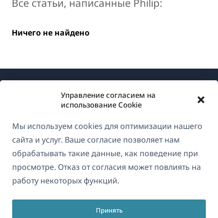
Все статьи, написанные Philip:
Ничего не найдено
Управление согласием на
использование Cookie
Мы используем cookies для оптимизации нашего
О WPML
сайта и услуг. Ваше согласие позволяет нам
GDPR и политика конфиденциальности
обрабатывать такие данные, как поведение при
просмотре. Отказ от согласия может повлиять на
(открывае
Присоединяйтесь к нашей команде
работу некоторых функций.
в
(открывается
(открывается
(открывается
новом
в
в
в
окне)
Принять
новом
новом
новом