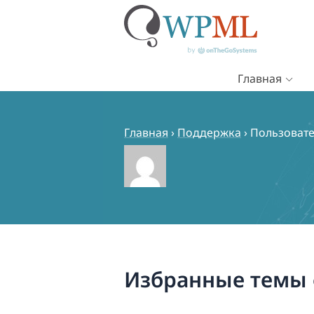
Главная
Перейти
к
содержимому
Главная
›
Поддержка
›
Пользовател
Избранные темы