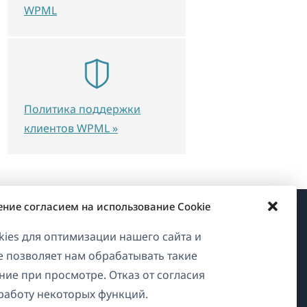
WPML
Политика поддержки
клиентов WPML »
ение согласием на использование Cookie
О WPML
ies для оптимизации нашего сайта и
ие позволяет нам обрабатывать такие
GDPR и политика
ние при просмотре. Отказ от согласия
конфиденциальности
работу некоторых функций.
Присоединяйтесь к нашей