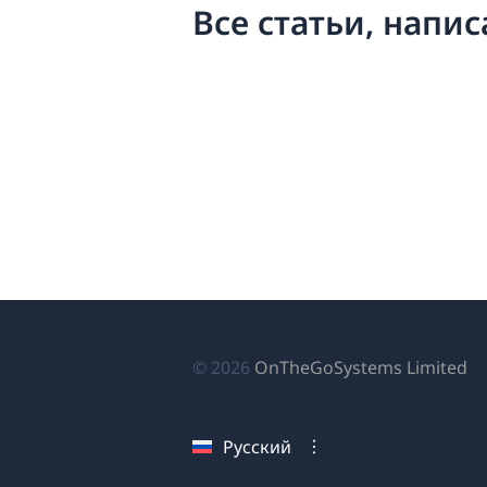
Все статьи, напис
(о
© 2026
OnTheGoSystems Limited
в
н
Русский
ок