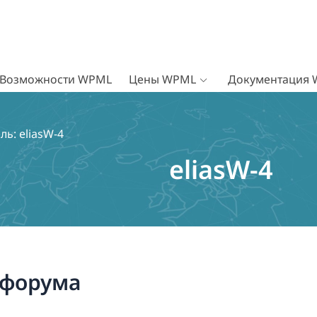
Возможности WPML
Цены WPML
Документация
ь: eliasW-4
eliasW-4
 форума