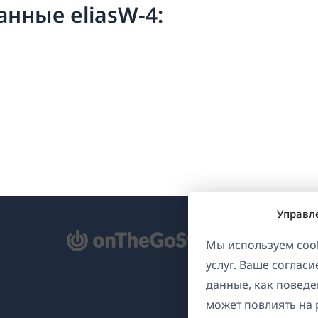
анные eliasW-4:
Управл
ткрывается
Мы используем cook
услуг. Ваше соглас
овом
данные, как поведе
не)
может повлиять на 