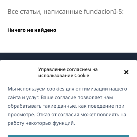
Все статьи, написанные fundacionI-5:
Ничего не найдено
Управление согласием на
использование Cookie
Мы используем cookies для оптимизации нашего
О WPML
сайта и услуг. Ваше согласие позволяет нам
GDPR и политика конфиденциальности
обрабатывать такие данные, как поведение при
просмотре. Отказ от согласия может повлиять на
(открывае
Присоединяйтесь к нашей команде
работу некоторых функций.
в
(открывается
(открывается
(открывается
новом
в
в
в